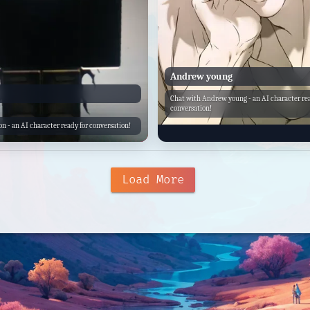
Andrew young
Chat with Andrew young - an AI character rea
conversation!
on - an AI character ready for conversation!
Load More