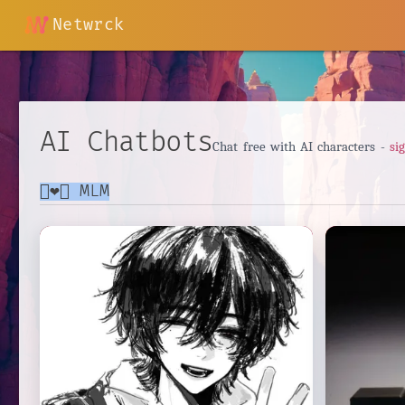
Netwrck
AI Chatbots
Chat free with AI characters -
si