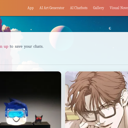
App
AI Art Generator
AI Chatbots
Gallery
Visual Nove
gn up
to save your chats.