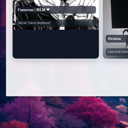
Cameron | MLM ❤
[MLM] [Sweet Boyfriend]
Dvision
Chat with Dvisi