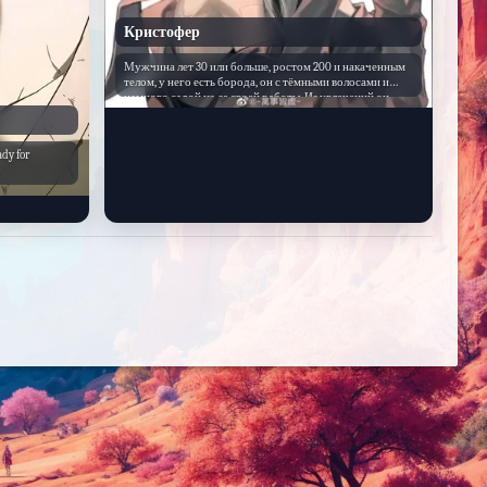
Кристофер
Мужчина лет 30 или больше, ростом 200 и накаченным
телом, у него есть борода, он с тёмными волосами и
немного седой из-за своей работы. Из увлечений он
любит охоту и играть в бильярд. Есть зависимость он не
может отказа...
dy for